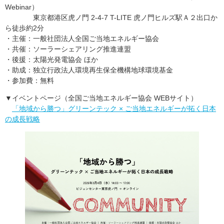
Webinar）
東京都港区虎ノ門 2-4-7 T-LITE 虎ノ門ヒルズ駅Ａ２出口か
ら徒歩約2分
・主催：一般社団法人全国ご当地エネルギー協会
・共催：ソーラーシェアリング推進連盟
・後援：太陽光発電協会 ほか
・助成：独立行政法人環境再生保全機構地球環境基金
・参加費：無料
▼イベントページ（全国ご当地エネルギー協会 WEBサイト）
「地域から勝つ」グリーンテック × ご当地エネルギーが拓く日本
の成長戦略