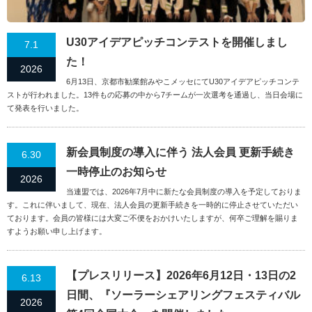
U30アイデアピッチコンテストを開催しまし
7.1
た！
2026
6月13日、京都市勧業館みやこメッセにてU30アイデアピッチコンテ
ストが行われました。13件もの応募の中から7チームが一次選考を通過し、当日会場に
て発表を行いました。
新会員制度の導入に伴う 法人会員 更新手続き
6.30
一時停止のお知らせ
2026
当連盟では、2026年7月中に新たな会員制度の導入を予定しておりま
す。これに伴いまして、現在、法人会員の更新手続きを一時的に停止させていただい
ております。会員の皆様には大変ご不便をおかけいたしますが、何卒ご理解を賜りま
すようお願い申し上げます。
【プレスリリース】2026年6月12日・13日の2
6.13
日間、『ソーラーシェアリングフェスティバル
2026