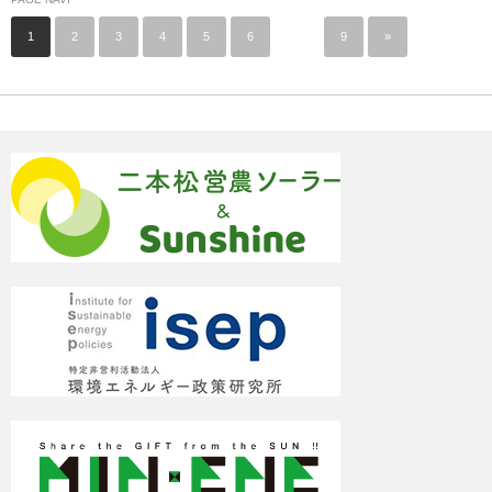
1
2
3
4
5
6
…
9
»