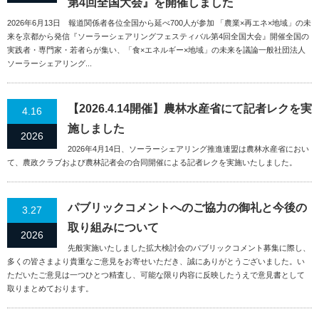
第4回全国大会』を開催しました
2026年6月13日 報道関係者各位全国から延べ700人が参加 「農業×再エネ×地域」の未
来を京都から発信『ソーラーシェアリングフェスティバル第4回全国大会』開催全国の
実践者・専門家・若者らが集い、「食×エネルギー×地域」の未来を議論一般社団法人
ソーラーシェアリング...
【2026.4.14開催】農林水産省にて記者レクを実
4.16
施しました
2026
2026年4月14日、ソーラーシェアリング推進連盟は農林水産省におい
て、農政クラブおよび農林記者会の合同開催による記者レクを実施いたしました。
パブリックコメントへのご協力の御礼と今後の
3.27
取り組みについて
2026
先般実施いたしました拡大検討会のパブリックコメント募集に際し、
多くの皆さまより貴重なご意見をお寄せいただき、誠にありがとうございました。い
ただいたご意見は一つひとつ精査し、可能な限り内容に反映したうえで意見書として
取りまとめております。