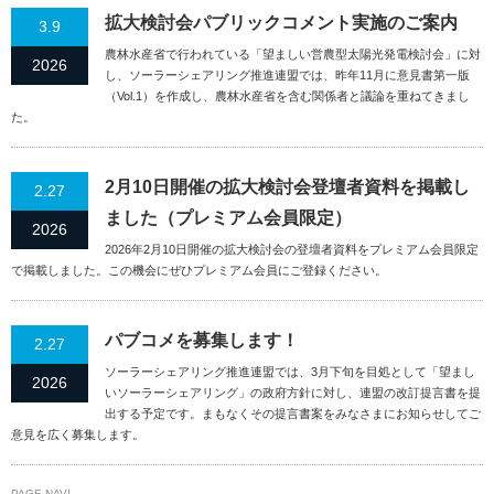
拡大検討会パブリックコメント実施のご案内
3.9
農林水産省で行われている「望ましい営農型太陽光発電検討会」に対
2026
し、ソーラーシェアリング推進連盟では、昨年11月に意見書第一版
（Vol.1）を作成し、農林水産省を含む関係者と議論を重ねてきまし
た。
2月10日開催の拡大検討会登壇者資料を掲載し
2.27
ました（プレミアム会員限定）
2026
2026年2月10日開催の拡大検討会の登壇者資料をプレミアム会員限定
で掲載しました。この機会にぜひプレミアム会員にご登録ください。
パブコメを募集します！
2.27
ソーラーシェアリング推進連盟では、3月下旬を目処として「望まし
2026
いソーラーシェアリング」の政府方針に対し、連盟の改訂提言書を提
出する予定です。まもなくその提言書案をみなさまにお知らせしてご
意見を広く募集します。
PAGE NAVI