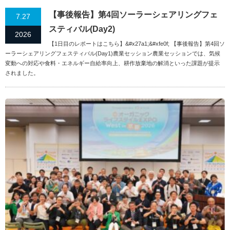
【事後報告】第4回ソーラーシェアリングフェ
7.27
スティバル(Day2)
2026
【1日目のレポートはこちら】&#x27a1;&#xfe0f; 【事後報告】第4回ソ
ーラーシェアリングフェスティバル(Day1)農業セッション農業セッションでは、気候
変動への対応や食料・エネルギー自給率向上、耕作放棄地の解消といった課題が提示
されました。