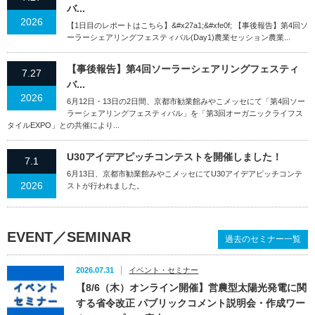
バ...
2026
【1日目のレポートはこちら】&#x27a1;&#xfe0f; 【事後報告】第4回ソ
ーラーシェアリングフェスティバル(Day1)農業セッション農業...
【事後報告】第4回ソーラーシェアリングフェスティ
7.27
バ...
2026
6月12日・13日の2日間、京都市勧業館みやこメッセにて「第4回ソー
ラーシェアリングフェスティバル」を「第3回オーガニックライフス
タイルEXPO」との共催により...
U30アイデアピッチコンテストを開催しました！
7.1
6月13日、京都市勧業館みやこメッセにてU30アイデアピッチコンテ
2026
ストが行われました。
EVENT／SEMINAR
過去のセミナー一覧
2026.07.31
イベント・セミナー
【8/6（木）オンライン開催】営農型太陽光発電に関
する省令改正 パブリックコメント説明会・作成ワー