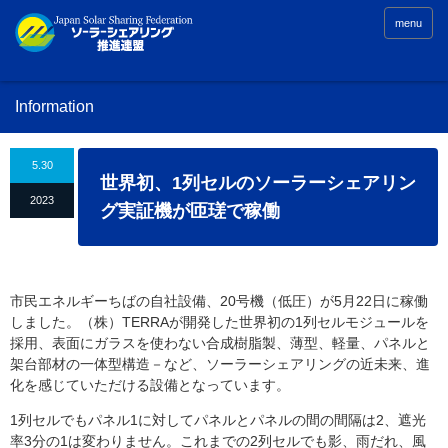
menu
Information
5.30
世界初、1列セルのソーラーシェアリン
2023
グ実証機が匝瑳で稼働
市民エネルギーちばの自社設備、20号機（低圧）が5月22日に稼働
しました。（株）TERRAが開発した世界初の1列セルモジュールを
採用、表面にガラスを使わない合成樹脂製、薄型、軽量、パネルと
架台部材の一体型構造－など、ソーラーシェアリングの近未来、進
化を感じていただける設備となっています。
1列セルでもパネル1に対してパネルとパネルの間の間隔は2、遮光
率3分の1は変わりません。これまでの2列セルでも影、雨だれ、風