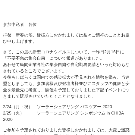
参加申込者 各位
拝啓 新春の候、皆様方におかれましては益々ご清祥のこととお慶
び申し上げます。
さて、この度の新型コロナウイルスについて、一昨日2月16日に
「不要不急の集会自粛」について報道がありました。
あわせて民間企業各社の集会自粛や自宅勤務要請といった対応もな
されているところでございます。
今後もしばらくは国内での感染拡大が予見される情勢を鑑み、当連
盟としましても、参加者様及び登壇者様並びにスタッフの健康と安
全を最優先に考慮し、開催を予定しておりました下記イベントにつ
きまして延期させていただくこととなりました。
2/24（月・祝） ソーラーシェアリング バスツアー 2020
2/25（火） ソーラーシェアリング シンポジウム in CHIBA
2020
ご参加を予定されておりました皆様におかれましては、大変ご迷惑