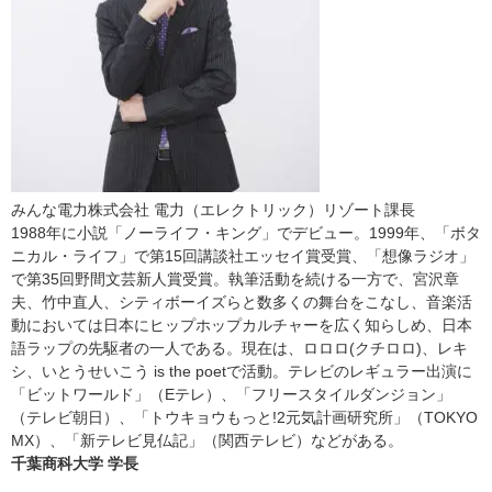
みんな電力株式会社 電力（エレクトリック）リゾート課長
1988年に小説「ノーライフ・キング」でデビュー。1999年、「ボタ
ニカル・ライフ」で第15回講談社エッセイ賞受賞、「想像ラジオ」
で第35回野間文芸新人賞受賞。執筆活動を続ける一方で、宮沢章
夫、竹中直人、シティボーイズらと数多くの舞台をこなし、音楽活
動においては日本にヒップホップカルチャーを広く知らしめ、日本
語ラップの先駆者の一人である。現在は、ロロロ(クチロロ)、レキ
シ、いとうせいこう is the poetで活動。テレビのレギュラー出演に
「ビットワールド」（Eテレ）、「フリースタイルダンジョン」
（テレビ朝日）、「トウキョウもっと!2元気計画研究所」（TOKYO
MX）、「新テレビ見仏記」（関西テレビ）などがある。
千葉商科大学 学長