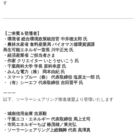
す
【ご来賓＆登壇者】
・環境省 総合環境政策統括官 中井徳太郎 氏
・農林水産省 食料産業局 バイオマス循環資源課
再生可能エネルギー室長 川中正光 氏
・経済産業省 ご担当者さま
・作家 クリエイター いとうせいこう 氏
・千葉商科大学 学長 原科幸彦 氏
・みんな電力（株） 岡本由紀 氏
・スマートブルー（株） 代表取締役 塩原太一郎 氏
・（有）シーエフ 代表取締役 吉田晋平 氏
ーーー
以下、ソーラーシェアリング推進連盟より登壇いたします
・城南信用金庫 吉原毅
・千葉エコ・エネルギー 代表取締役 馬上丈司
・市民エネルギーちば 椿茂雄／東光弘
・ソーラーシェアリング上総鶴舞 代表 高澤真