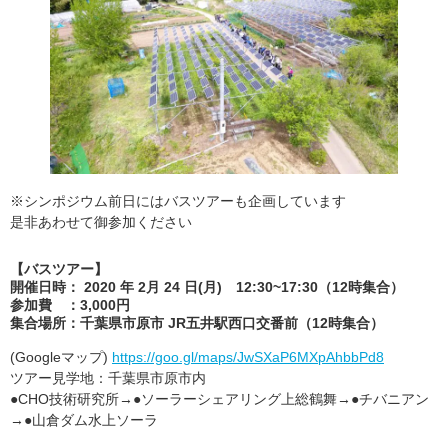
※シンポジウム前日にはバスツアーも企画しています
是非あわせて御参加ください
【バスツアー】
開催日時： 2020 年 2月 24 日(月) 12:30~17:30（12時集合）
参加費 ：3,000円
集合場所：千葉県市原市 JR五井駅西口交番前（12時集合）
(Googleマップ)
https://goo.gl/maps/JwSXaP6MXpAhbbPd8
ツアー見学地：千葉県市原市内
●CHO技術研究所→●ソーラーシェアリング上総鶴舞→●チバニアン
→●山倉ダム水上ソーラ