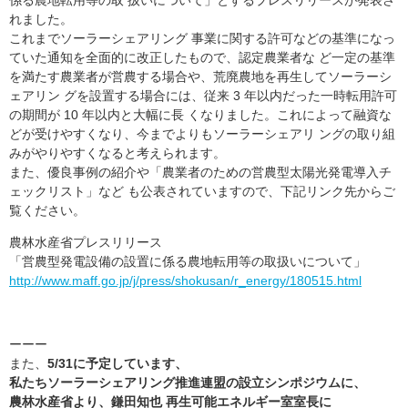
係る農地転用等の取 扱いについて」とするプレスリリースが発表さ
れました。
これまでソーラーシェアリング 事業に関する許可などの基準になっ
ていた通知を全面的に改正したもので、認定農業者な ど一定の基準
を満たす農業者が営農する場合や、荒廃農地を再生してソーラーシ
ェアリン グを設置する場合には、従来 3 年以内だった一時転用許可
の期間が 10 年以内と大幅に長 くなりました。これによって融資な
どが受けやすくなり、今までよりもソーラーシェアリ ングの取り組
みがやりやすくなると考えられます。
また、優良事例の紹介や「農業者のための営農型太陽光発電導入チ
ェックリスト」など も公表されていますので、下記リンク先からご
覧ください。
農林水産省プレスリリース
「営農型発電設備の設置に係る農地転用等の取扱いについて」
http://www.maff.go.jp/j/press/shokusan/r_energy/180515.html
ーーー
また、
5/31に予定しています、
私たちソーラーシェアリング推進連盟の設立シンポジウムに、
農林水産省より、鎌田知也 再生可能エネルギー室室長に