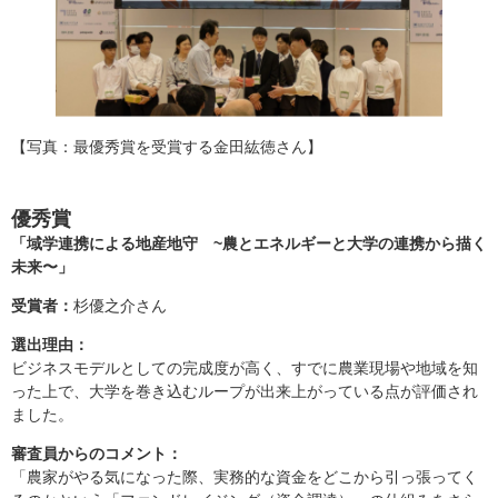
【写真：最優秀賞を受賞する金田紘徳さん】
優秀賞
「域学連携による地産地守 ~農とエネルギーと大学の連携から描く
未来〜」
受賞者：
杉優之介さん
選出理由：
ビジネスモデルとしての完成度が高く、すでに農業現場や地域を知
った上で、大学を巻き込むループが出来上がっている点が評価され
ました。
審査員からのコメント：
「農家がやる気になった際、実務的な資金をどこから引っ張ってく