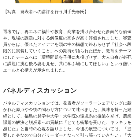
【写真：発表者への講評を行う川手光春氏】
選考では、再エネに福祉や教育、商業を掛け合わせた多面的な価値
や、現場の課題に対する解像度の高さが高く評価されました。審査
員からは、優れたアイデアを頭の中の構想で終わらせず「社会へ段
階的に実装していくこと」への期待が語られたほか、教育をテーマ
にしたチームへは「環境問題を子供に丸投げせず、大人自身が必死
に課題に挑む後ろ姿を見せ、共に学ぶ場にしてほしい」という熱い
エールと心構えが示されました。
パネルディスカッション
パネルディスカッションでは、発表者がソーラーシェアリングに惹
かれた原点や今後の関わり方について述べました。興味を持った経
緯として、福島の見学や大学・大学院の環境系の授業を挙げ、農業
課題の解決と脱炭素への貢献に「とても衝撃を受けた、キラキラを
感じた」と当時の心境を語りました。今後の展望については、「提
案した身なので自分がリーダーとなって引っ張っていきたい」「大