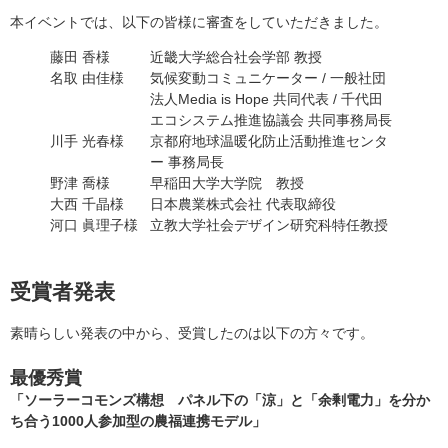
本イベントでは、以下の皆様に審査をしていただきました。
藤田 香様
近畿大学総合社会学部 教授
名取 由佳様
気候変動コミュニケーター / 一般社団
法人Media is Hope 共同代表 / 千代田
エコシステム推進協議会 共同事務局長
川手 光春様
京都府地球温暖化防止活動推進センタ
ー 事務局長
野津 喬様
早稲田大学大学院 教授
大西 千晶様
日本農業株式会社 代表取締役
河口 眞理子様
立教大学社会デザイン研究科特任教授
受賞者発表
素晴らしい発表の中から、受賞したのは以下の方々です。
最優秀賞
「ソーラーコモンズ構想 パネル下の「涼」と「余剰電力」を分か
ち合う1000人参加型の農福連携モデル」