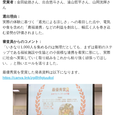
受賞者：
金田紘徳さん、出合悠斗さん、遠山哲平さん、山岡洸輝さ
ん
選出理由：
実際の体験に基づく「遮光による涼しさ」への着目した点や、電気
や食を含めた「農福連携」などの利益を創出し、幅広く人を巻き込
む姿勢が評価されました。
審査員からのコメント：
「いきなり1,000人を集めるのは無理だとしても、まずは最初のステ
ップである福祉施設や生協との小規模な連携を着実に形にし、実際
に社会へ実装していく取り組みをこれから粘り強く頑張ってほし
い。」と熱いエールを送りました。
最優秀賞を受賞した発表資料は以下になります。
https://canva.link/zgi8hfigtuuikxl