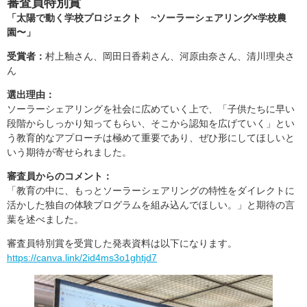
審査員特別賞
「太陽で動く学校プロジェクト ~ソーラーシェアリング×学校農
園〜」
受賞者：
村上釉さん、岡田日香莉さん、河原由奈さん、清川理央さ
ん
選出理由：
ソーラーシェアリングを社会に広めていく上で、「子供たちに早い
段階からしっかり知ってもらい、そこから認知を広げていく」とい
う教育的なアプローチは極めて重要であり、ぜひ形にしてほしいと
いう期待が寄せられました。
審査員からのコメント：
「教育の中に、もっとソーラーシェアリングの特性をダイレクトに
活かした独自の体験プログラムを組み込んでほしい。」と期待の言
葉を述べました。
審査員特別賞を受賞した発表資料は以下になります。
https://canva.link/2id4ms3o1ghtjd7