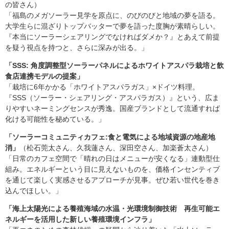
の皆さん）
「福島のメガソーラー見学を原点に、のびのびと地域の夢を語る。
大学生らに混ざりトップバッターで夢を語った度胸が素晴らしい。
『本当にソーラーシェアリングでなければダメか？』とあえて前提
を疑う視点を持つと、さらに深みが出る。」
「SSS: 角度調整型ソーラーパネルによるホワイトアスパラ栽培と飲
食店連携モデルの提案」
「栽培に6年かかる「ホワイトアスパラガス」×ドイツ料理。
『SSS（ソーラー・シェアリング・アスパラガス）』という、広ま
りやすいネーミングセンスが秀逸。国産ブランドとして流通すれば
化ける可能性を秘めている。」
「ソーラーコミュニティカフェ:食と電気による地域資源の地産地
消」
（松石莞太さん、久我蓮さん、深田空さん、加楽蒼太さん）
「日常のカフェ空間で「晴れの日はメニューが安くなる」連動型仕
組み。エネルギーという目に見えないものを、価格インセンティブ
を通じて楽しく実感させるアプローチが見事。ぜひ若い世代を巻き
込んでほしい。」
「海上太陽光による養殖海域の水温・光環境制御技術 再生可能エ
ネルギーを活用した新しい養殖環境インフラ」